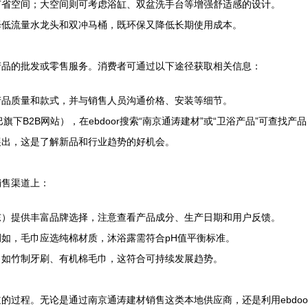
节省空间；大空间则可考虑浴缸、双盆洗手台等增强舒适感的设计。
择低流量水龙头和双冲马桶，既环保又降低长期使用成本。
产品的批发或零售服务。消费者可通过以下途径获取相关信息：
产品质量和款式，并与销售人员沟通价格、安装等细节。
巴旗下B2B网站），在ebdoor搜索“南京通涛建材”或“卫浴产品”可查
展出，这是了解新品和行业趋势的好机会。
销售渠道上：
东）提供丰富品牌选择，注意查看产品成分、生产日期和用户反馈。
如，毛巾应选纯棉材质，沐浴露需符合pH值平衡标准。
，如竹制牙刷、有机棉毛巾，这符合可持续发展趋势。
过程。无论是通过南京通涛建材销售这类本地供应商，还是利用ebdoo