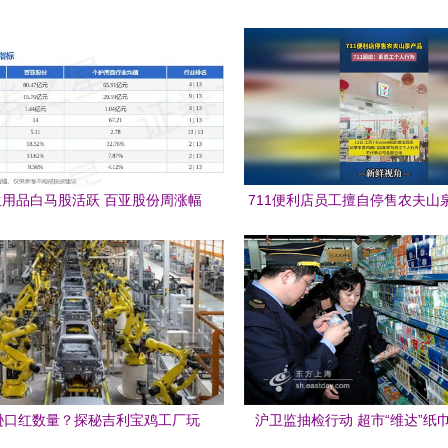
用品白马股活跃 百亚股份周涨幅
711便利店员工擅自停售农夫山
42%，主力资金净流入超7000万元
为还是管理漏洞？
逊口红数量？探秘吉利宝鸡工厂玩
沪卫监抽检行动 超市“维达”纸