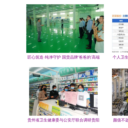
匠心筑造·纯净守护 国货品牌'爸爸的'高端
个人卫生
纸尿裤工厂竣工投产，引领母婴卫生用品
12.
革命
贵州省卫生健康委与公安厅联合调研贵阳
颜值不