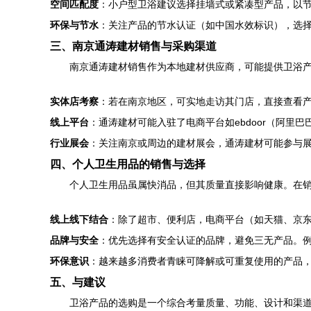
空间匹配度
：小户型卫浴建议选择挂墙式或紧凑型产品，以
环保与节水
：关注产品的节水认证（如中国水效标识），选
三、南京通涛建材销售与采购渠道
南京通涛建材销售作为本地建材供应商，可能提供卫浴
实体店考察
：若在南京地区，可实地走访其门店，直接查看
线上平台
：通涛建材可能入驻了电商平台如ebdoor（阿里巴
行业展会
：关注南京或周边的建材展会，通涛建材可能参与
四、个人卫生用品的销售与选择
个人卫生用品虽属快消品，但其质量直接影响健康。在
线上线下结合
：除了超市、便利店，电商平台（如天猫、京
品牌与安全
：优先选择有安全认证的品牌，避免三无产品。例
环保意识
：越来越多消费者青睐可降解或可重复使用的产品
五、与建议
卫浴产品的选购是一个综合考量质量、功能、设计和渠道的