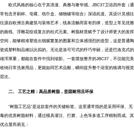
欧式风格的核心在于其浪漫、典雅与奢华感。JBC37卫浴四件套（通
常包含牙刷杯、皂碟、纸巾盒、储物罐等组合）深谙此道。其设计灵感往
往源自欧洲古典建筑与装饰艺术，线条流畅而富有韵律，造型上常见优雅
的曲线、浮雕花纹或复古的柱式元素。树脂材质赋予了设计师更大的发挥
空间，能够精准塑造出细腻繁复的图案和立体感强烈的造型，这是普通陶
瓷或塑料制品难以比拟的。无论是洛可可式的纤巧华丽，还是巴洛克式的
雄浑厚重，都能在套件中找到缩影。一套摆放整齐的JBC37，不仅能完美
收纳日常洗漱用品，更能如同艺术品般，瞬间提升整个浴室的格调与视觉
层次。
二、 工艺之精：高品质树脂，坚固耐用且环保
“树脂工艺品”是这款套件的关键标签。这里通常指的是采用环保、无
毒的优质树脂材料，通过模具灌注、打磨、上色等多道工序精制而成。其
优点显而易见：