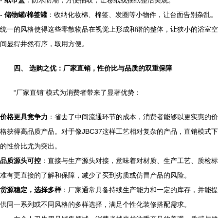
-
纸巾盒
：防水防潮，方便抽取，让卷纸或抽纸整洁美观。
-
储物罐/棉签罐
：收纳化妆棉、棉签、发圈等小物件，让台面告别杂乱。
统一的风格使得这些零散物品在视觉上形成和谐的整体，让狭小的浴室空
间显得井然有序，取用方便。
四、 选购之优：厂家直销，性价比与品质的双重保障
“厂家直销”模式为消费者带来了显著优势：
价格更具竞争力
：省去了中间流通环节的成本，消费者能够以更实惠的价
格获得高品质产品。对于像JBC37这样工艺相对复杂的产品，直销模式下
的性价比尤为突出。
品质源头可控
：直接与生产源头对接，意味着对材质、生产工艺、质检标
准有更直接的了解和保障，减少了买到劣质或仿冒产品的风险。
货源稳定，选择多样
：厂家通常具备持续生产能力和一定的库存，并能提
供同一系列或不同风格的多样选择，满足个性化装修搭配需求。