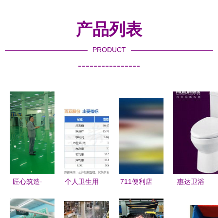
产品列表
PRODUCT
----------------
匠心筑造·
个人卫生用
711便利店
惠达卫浴
纯净守护
品白马股活
员工擅自停
洁净升级，
国货品
跃 百亚股
售农夫山泉
养生促销行