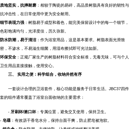
质地坚实，抗摔耐磨
：相较于陶瓷的易碎，高品质树脂具有良好的韧性与
抗冲击性，在日常使用中更为安全耐用。
细节表现力强
：树脂易于成型和着色，能完美保留设计中的每一个细节，
色彩饱满均匀，光泽度佳，历久弥新。
防水防潮，易于清洁
：作为浴室用品，这是基本要求。树脂表面光滑致
密，不渗水，不易滋生细菌，用湿布擦拭即可光洁如新。
环保安全
：正规厂家生产的树脂材料符合安全标准，无毒无味，可与个人
卫生用品直接接触，使用安心。
三、 实用之便：科学组合，收纳井然有序
一套设计合理的卫浴套件，核心功能是服务于日常生活。JBC37四件
套的组件通常覆盖了浴室台面收纳的主要需求：
-
牙刷杯/漱口杯
：专属位置，避免交叉使用，保持卫生。
-
皂碟
：有效沥干香皂水分，保持台面干爽，防止肥皂被泡软。