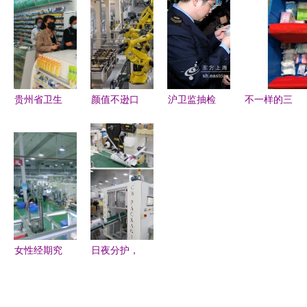
牌'爸爸
份周涨幅
个人行为还
动助力个人
的'高端纸
12.42%，
是管理漏
卫生
尿裤工厂竣
主力资金净
洞？
工投产，引
流入超
领母婴卫生
7000万元
贵州省卫生
颜值不逊口
沪卫监抽检
不一样的三
用品革命
健康委与公
红数量？探
行动 超
八妇女节
安厅联合调
秘吉利宝鸡
市“维达”纸
你们的美
研贵阳市药
工厂玩跨
巾违规下
丽，我们的
品零售企业
界，车身做
架，个人卫
心意
及个人卫生
起来竟然像
生用品销售
用品销售情
个人卫生用
警钟长响
况
品
女性经期究
日夜分护，
竟有多难？
肌肤自由呼
舒莱以品质
吸 露安适